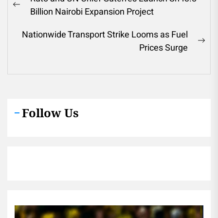
navigation
Previous
Billion Nairobi Expansion Project
post:
Nationwide Transport Strike Looms as Fuel
Ne
Prices Surge
pos
Follow Us