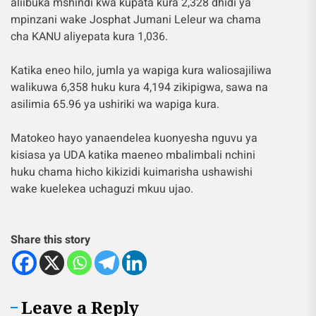
aliibuka mshindi kwa kupata kura 2,328 dhidi ya
mpinzani wake Josphat Jumani Leleur wa chama
cha KANU aliyepata kura 1,036.
Katika eneo hilo, jumla ya wapiga kura waliosajiliwa
walikuwa 6,358 huku kura 4,194 zikipigwa, sawa na
asilimia 65.96 ya ushiriki wa wapiga kura.
Matokeo hayo yanaendelea kuonyesha nguvu ya
kisiasa ya UDA katika maeneo mbalimbali nchini
huku chama hicho kikizidi kuimarisha ushawishi
wake kuelekea uchaguzi mkuu ujao.
Share this story
Leave a Reply