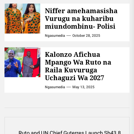
Niffer amehamasisha
Vurugu na kuharibu
miundombinu- Polisi
Ngasumedia
October 28, 2025
Kalonzo Afichua
Mpango Wa Ruto na
Raila Kuvuruga
Uchaguzi Wa 2027
Ngasumedia
May 13, 2025
Post
Ruto and UN Chief Guterres Launch Sh43.8