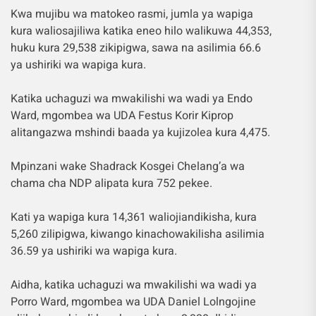
Kwa mujibu wa matokeo rasmi, jumla ya wapiga
kura waliosajiliwa katika eneo hilo walikuwa 44,353,
huku kura 29,538 zikipigwa, sawa na asilimia 66.6
ya ushiriki wa wapiga kura.
Katika uchaguzi wa mwakilishi wa wadi ya Endo
Ward, mgombea wa UDA Festus Korir Kiprop
alitangazwa mshindi baada ya kujizolea kura 4,475.
Mpinzani wake Shadrack Kosgei Chelang’a wa
chama cha NDP alipata kura 752 pekee.
Kati ya wapiga kura 14,361 waliojiandikisha, kura
5,260 zilipigwa, kiwango kinachowakilisha asilimia
36.59 ya ushiriki wa wapiga kura.
Aidha, katika uchaguzi wa mwakilishi wa wadi ya
Porro Ward, mgombea wa UDA Daniel Lolngojine