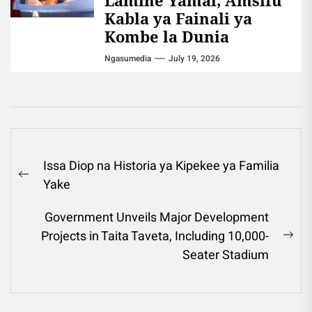
Lamine Yamal, Amsifu
Kabla ya Fainali ya
Kombe la Dunia
Ngasumedia
July 19, 2026
Post
Issa Diop na Historia ya Kipekee ya Familia
navigation
Previous
Yake
post:
Government Unveils Major Development
Projects in Taita Taveta, Including 10,000-
Ne
Seater Stadium
pos