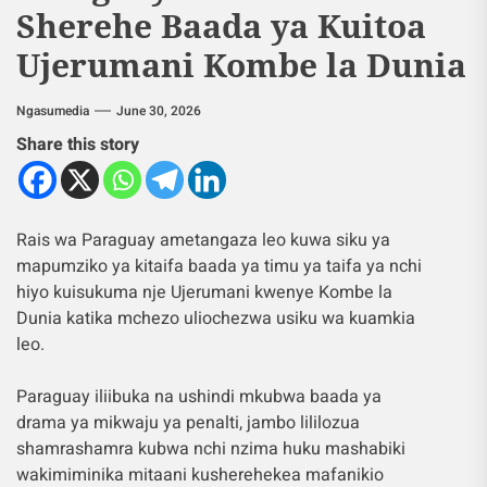
Sherehe Baada ya Kuitoa
Ujerumani Kombe la Dunia
Ngasumedia
June 30, 2026
Share this story
Rais wa Paraguay ametangaza leo kuwa siku ya
mapumziko ya kitaifa baada ya timu ya taifa ya nchi
hiyo kuisukuma nje Ujerumani kwenye Kombe la
Dunia katika mchezo uliochezwa usiku wa kuamkia
leo.
Paraguay iliibuka na ushindi mkubwa baada ya
drama ya mikwaju ya penalti, jambo lililozua
shamrashamra kubwa nchi nzima huku mashabiki
wakimiminika mitaani kusherehekea mafanikio