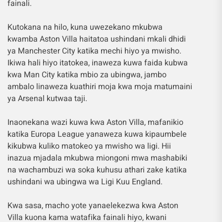
fainali.
Kutokana na hilo, kuna uwezekano mkubwa
kwamba Aston Villa haitatoa ushindani mkali dhidi
ya Manchester City katika mechi hiyo ya mwisho.
Ikiwa hali hiyo itatokea, inaweza kuwa faida kubwa
kwa Man City katika mbio za ubingwa, jambo
ambalo linaweza kuathiri moja kwa moja matumaini
ya Arsenal kutwaa taji.
Inaonekana wazi kuwa kwa Aston Villa, mafanikio
katika Europa League yanaweza kuwa kipaumbele
kikubwa kuliko matokeo ya mwisho wa ligi. Hii
inazua mjadala mkubwa miongoni mwa mashabiki
na wachambuzi wa soka kuhusu athari zake katika
ushindani wa ubingwa wa Ligi Kuu England.
Kwa sasa, macho yote yanaelekezwa kwa Aston
Villa kuona kama watafika fainali hiyo, kwani