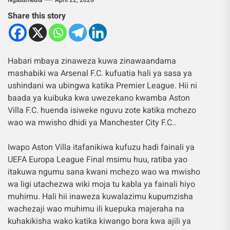
Share this story
Habari mbaya zinaweza kuwa zinawaandama
mashabiki wa Arsenal F.C. kufuatia hali ya sasa ya
ushindani wa ubingwa katika Premier League. Hii ni
baada ya kuibuka kwa uwezekano kwamba Aston
Villa F.C. huenda isiweke nguvu zote katika mchezo
wao wa mwisho dhidi ya Manchester City F.C..
Iwapo Aston Villa itafanikiwa kufuzu hadi fainali ya
UEFA Europa League Final msimu huu, ratiba yao
itakuwa ngumu sana kwani mchezo wao wa mwisho
wa ligi utachezwa wiki moja tu kabla ya fainali hiyo
muhimu. Hali hii inaweza kuwalazimu kupumzisha
wachezaji wao muhimu ili kuepuka majeraha na
kuhakikisha wako katika kiwango bora kwa ajili ya