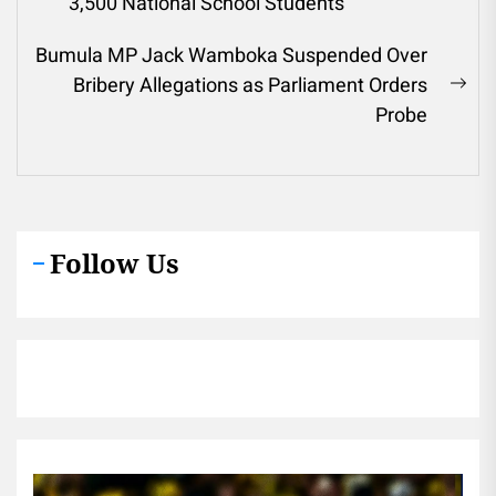
Previous
3,500 National School Students
post:
Bumula MP Jack Wamboka Suspended Over
Bribery Allegations as Parliament Orders
Ne
Probe
pos
Follow Us