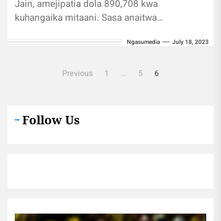
Jain, amejipatia dola 890,708 kwa
kuhangaika mitaani. Sasa anaitwa
"Ombaomba Tajiri Zaidi Duniani" Licha ya
Ngasumedia
July 18, 2023
mwanzo wake duni, Bharat...
Posts
Previous
1
…
5
6
pagination
Follow Us