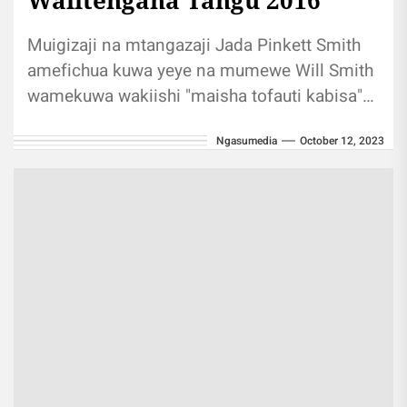
Muigizaji na mtangazaji Jada Pinkett Smith
amefichua kuwa yeye na mumewe Will Smith
wamekuwa wakiishi "maisha tofauti kabisa"
tangu 2016. Jada ameweka wazi kuwa
Ngasumedia
October 12, 2023
ingawa...